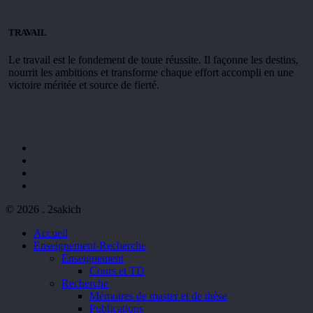
TRAVAIL
Le travail est le fondement de toute réussite. Il façonne les destins,
nourrit les ambitions et transforme chaque effort accompli en une
victoire méritée et source de fierté.
facebook
youtube
phone
email
© 2026 . 2sakich
Close
Accueil
Menu
Enseignement-Recherche
Enseignement
Cours et TD
Recherche
Mémoires de master et de thèse
Publications