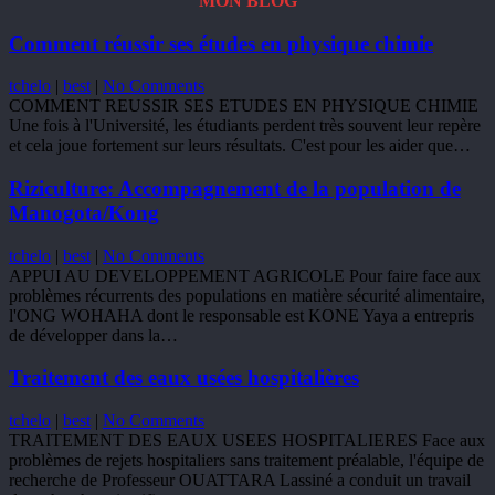
MON BLOG
Comment réussir ses études en physique chimie
tchelo
|
best
|
No Comments
COMMENT REUSSIR SES ETUDES EN PHYSIQUE CHIMIE
Une fois à l'Université, les étudiants perdent très souvent leur repère
et cela joue fortement sur leurs résultats. C'est pour les aider que…
Riziculture: Accompagnement de la population de
Manogota/Kong
tchelo
|
best
|
No Comments
APPUI AU DEVELOPPEMENT AGRICOLE Pour faire face aux
problèmes récurrents des populations en matière sécurité alimentaire,
l'ONG WOHAHA dont le responsable est KONE Yaya a entrepris
de développer dans la…
Traitement des eaux usées hospitalières
tchelo
|
best
|
No Comments
TRAITEMENT DES EAUX USEES HOSPITALIERES Face aux
problèmes de rejets hospitaliers sans traitement préalable, l'équipe de
recherche de Professeur OUATTARA Lassiné a conduit un travail